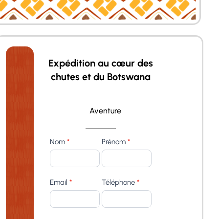
Expédition au cœur des
chutes et du Botswana
Aventure
Expédition
Nom
*
Prénom
*
au
cœur
des
Email
*
Téléphone
*
Chutes
et
du
Botswana