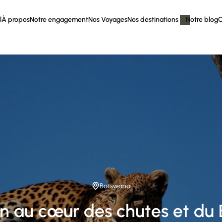
l
À propos
Notre engagement
Nos Voyages
Nos destinations
Notre blog
C
Botswana
on au cœur des chutes et du