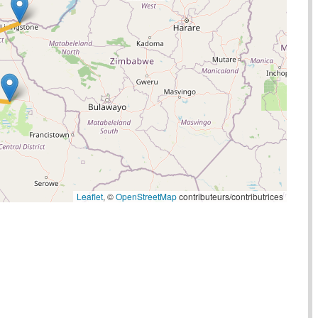
Leaflet
, ©
OpenStreetMap
contributeurs/contributrices