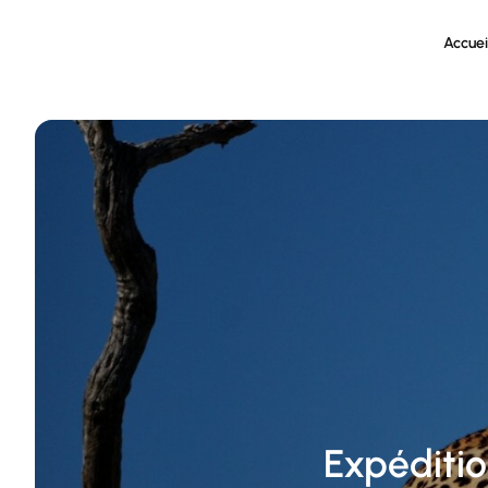
Accuei
Expéditi