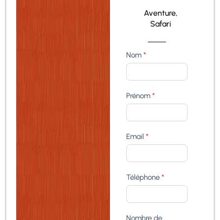
Aventure
,
Safari
L’Essentiel
Nom
*
du
Malawi
et
Prénom
*
extension
safari
dans
South
Email
*
Luangwa
avec
votre
guide
Téléphone
*
Nombre de