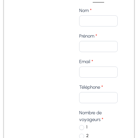
De
Nom
*
la
Brousse
à
Prénom
*
Soweto
:
Voyage
au
Email
*
Rythme
de
l’Afrique
du
Téléphone
*
Sud
Nombre de
voyageurs
*
1
2