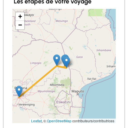
Les étapes de votre voyage
+
−
Leaflet
, ©
OpenStreetMap
contributeurs/contributrices