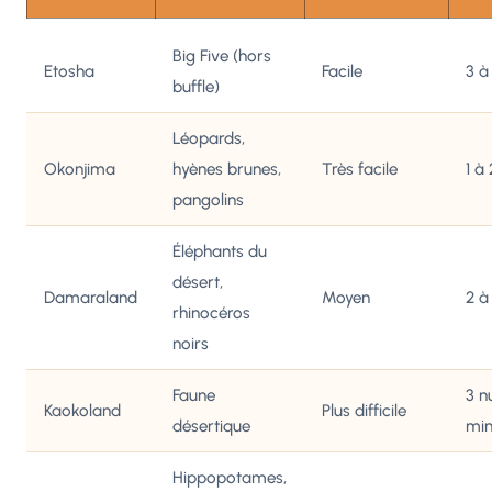
Big Five (hors
Etosha
Facile
3 à
buffle)
Léopards,
Okonjima
hyènes brunes,
Très facile
1 à 
pangolins
Éléphants du
désert,
Damaraland
Moyen
2 à
rhinocéros
noirs
Faune
3 n
Kaokoland
Plus difficile
désertique
mi
Hippopotames,