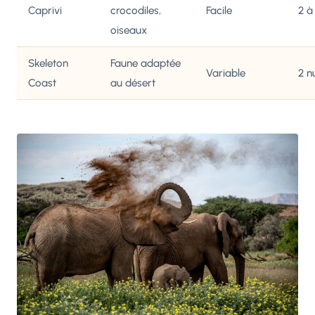
Caprivi
crocodiles,
Facile
2 à
oiseaux
Skeleton
Faune adaptée
Variable
2 n
Coast
au désert