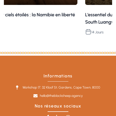
ls étoilés : la Namibie en liberté
L’essentiel du Mala
South Luangwa ave
14 Jours
Informations
Workshop 17, 32 Kloof St, Gardens, Cape Town, 8000
hello@theblacksheep.agency
Nos réseaux sociaux