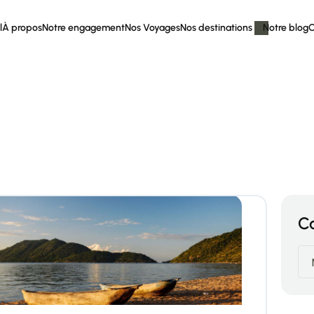
l
À propos
Notre engagement
Nos Voyages
Nos destinations
Notre blog
C
C