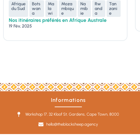
Afrique
Bots
Ma
Moza
Na
Rw
Tan
du Sud
wan
la
mbiqu
mib
and
zani
a
wi
e
ie
a
e
Nos itinéraires préférés en Afrique Australe
19 Fév, 2025
Informations
Workshop 17, 32 Kloof St, Gardens, Cape Town, 8000
hello@theblacksheep.agency